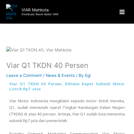
Skip
to
VIAR Mahkota
Distributor Resmi Motor VIAR
content
Viar Q1 TKDN 40 Persen
Leave a Comment
/
News & Events
/ By
Egi
Viar Q1 TKDN 40 Persen, Diklaim Dapat Subsidi Motor
Listrik Rp7 Juta
Viar Motor Indonesia mengklaim sepeda motor listrik mereka,
Q1, sudah memenuhi syarat Tingkat Kandungan Dalam Negeri
(TKDN) di atas 40 persen. Artinya, Viar Q1 sudah bisa menerima
subsidi Rp7 juta dari pemerintah.
Frangky Osmond, Marketing Communication Viar Motor