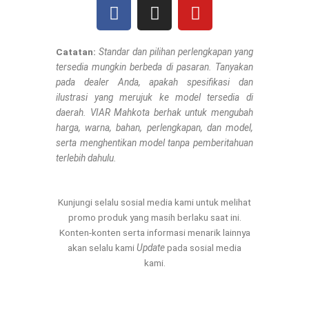
F
I
Y
a
n
o
c
s
u
e
t
t
Catatan:
Standar dan pilihan perlengkapan yang
tersedia mungkin berbeda di pasaran. Tanyakan
b
a
u
pada dealer Anda, apakah spesifikasi dan
o
g
b
ilustrasi yang merujuk ke model tersedia di
o
r
e
daerah. VIAR Mahkota berhak untuk mengubah
k
a
harga, warna, bahan, perlengkapan, dan model,
m
serta menghentikan model tanpa pemberitahuan
terlebih dahulu.
Kunjungi selalu sosial media kami untuk melihat
promo produk yang masih berlaku saat ini.
Konten-konten serta informasi menarik lainnya
akan selalu kami
Update
pada sosial media
kami.