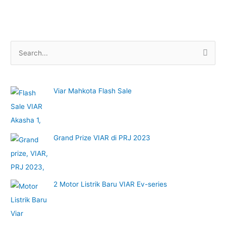
S
e
a
Viar Mahkota Flash Sale
r
c
h
f
Grand Prize VIAR di PRJ 2023
o
r
:
2 Motor Listrik Baru VIAR Ev-series