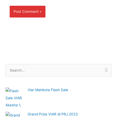
S
e
a
Viar Mahkota Flash Sale
r
c
h
f
Grand Prize VIAR di PRJ 2023