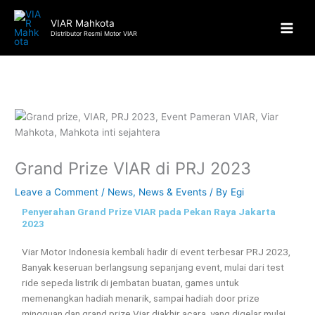
Skip
to
VIAR Mahkota
Distributor Resmi Motor VIAR
content
Grand Prize VIAR di PRJ 2023
Leave a Comment
/
News
,
News & Events
/ By
Egi
Penyerahan Grand Prize VIAR pada Pekan Raya Jakarta
2023
Viar Motor Indonesia kembali hadir di event terbesar PRJ 2023,
Banyak keseruan berlangsung sepanjang event, mulai dari test
ride sepeda listrik di jembatan buatan, games untuk
memenangkan hadiah menarik, sampai hadiah door prize
mingguan dan grand prize Viar diakhir acara, yang digelar mulai