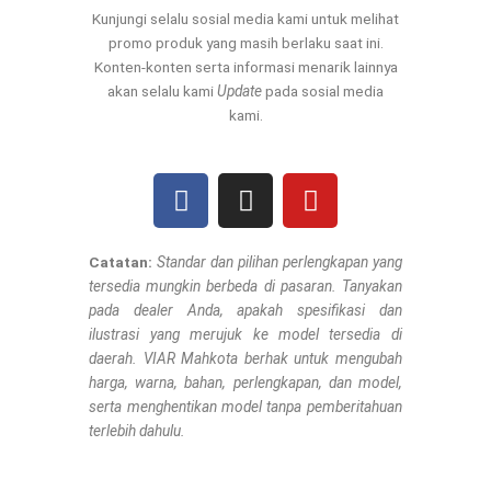
Kunjungi selalu sosial media kami untuk melihat
promo produk yang masih berlaku saat ini.
Konten-konten serta informasi menarik lainnya
akan selalu kami
Update
pada sosial media
kami.
F
I
Y
a
n
o
c
s
u
e
t
t
Catatan:
Standar dan pilihan perlengkapan yang
tersedia mungkin berbeda di pasaran. Tanyakan
b
a
u
pada dealer Anda, apakah spesifikasi dan
o
g
b
ilustrasi yang merujuk ke model tersedia di
o
r
e
daerah. VIAR Mahkota berhak untuk mengubah
k
a
harga, warna, bahan, perlengkapan, dan model,
m
serta menghentikan model tanpa pemberitahuan
terlebih dahulu.